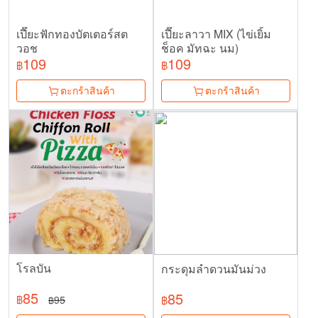
เปี๊ยะฟักทองบัตเตอร์สต
เปี๊ยะลาวา MIX (ไข่เยิ้ม
วอช
ช็อค มัทฉะ นม)
109
109
฿
฿
ตะกร้าสินค้า
ตะกร้าสินค้า
โรลบัน
กระดุมลำดวนมันม่วง
85
85
฿
95
฿
฿